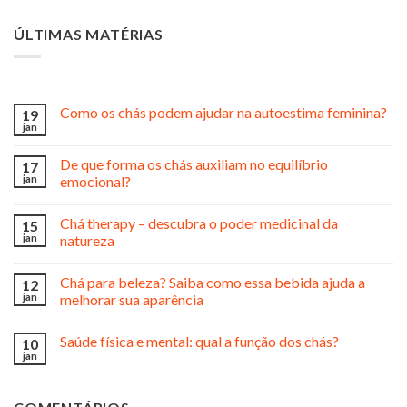
ÚLTIMAS MATÉRIAS
Como os chás podem ajudar na autoestima feminina?
19
jan
De que forma os chás auxiliam no equilíbrio
17
jan
emocional?
Chá therapy – descubra o poder medicinal da
15
jan
natureza
Chá para beleza? Saiba como essa bebida ajuda a
12
jan
melhorar sua aparência
Saúde física e mental: qual a função dos chás?
10
jan