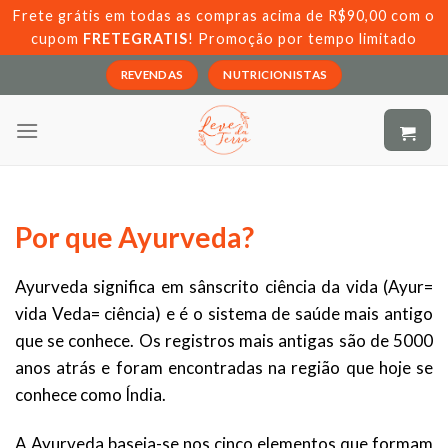
Skip
Frete grátis em todas as compras acima de R$90,00 com o
to
cupom
FRETEGRATIS
! Promoção por tempo limitado
content
REVENDAS
NUTRICIONISTAS
Por que Ayurveda?
Ayurveda significa em sânscrito ciência da vida (Ayur=
vida Veda= ciência) e é o sistema de saúde mais antigo
que se conhece. Os registros mais antigas são de 5000
anos atrás e foram encontradas na região que hoje se
conhece como Índia.
A Ayurveda baseia-se nos cinco elementos que formam