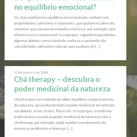
no equilíbrio emocional?
Os chás auxiliam no equilíbrio emocional pois contam com
propriedades calmantes e relaxantes, que ajudam no alívio de
sintomas que causam ansiedade e estresse, por exemplo, que
afetam o nosso emocional. Isso porque, segundo especialistas,
algumas plantas como a lavanda, melissa e camomila são
consideradas calmantes naturais que auxiliam de [...]
15 de janeiro de 2024
Chá therapy – descubra o
poder medicinal da natureza
Chá therapy é um método de obter equilíbrio corporal através
da natureza, aproveitando todo o poder medicinal encontrada
nas plantas, ervas, frutos, flores etc. Isso porque, a medicina
tradicional associada ao poder medicinal da natureza com o
chá therapy, por exemplo, pode auxiliar no tratamento de
inúmeros problemas e doenças: [...]