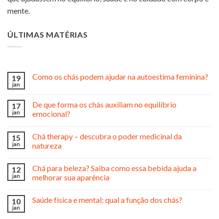
mente.
ÚLTIMAS MATÉRIAS
Como os chás podem ajudar na autoestima feminina?
19
jan
De que forma os chás auxiliam no equilíbrio
17
jan
emocional?
Chá therapy – descubra o poder medicinal da
15
jan
natureza
Chá para beleza? Saiba como essa bebida ajuda a
12
jan
melhorar sua aparência
Saúde física e mental: qual a função dos chás?
10
jan