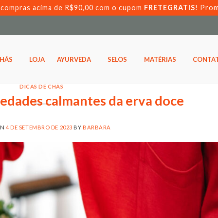
s compras acima de R$90,00 com o cupom
FRETEGRATIS
! Pro
HÁS
LOJA
AYURVEDA
SELOS
MATÉRIAS
CONTA
DICAS DE CHÁS
iedades calmantes da erva doce
ON
4 DE SETEMBRO DE 2023
BY
BARBARA