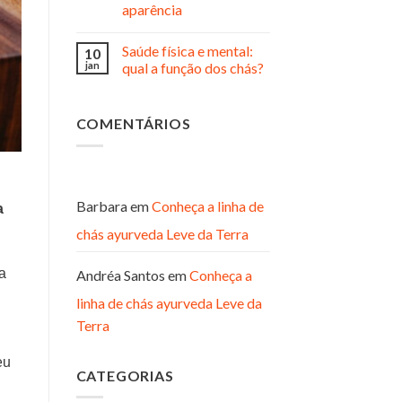
aparência
Saúde física e mental:
10
jan
qual a função dos chás?
COMENTÁRIOS
Barbara
em
Conheça a linha de
a
chás ayurveda Leve da Terra
a
Andréa Santos
em
Conheça a
linha de chás ayurveda Leve da
Terra
eu
CATEGORIAS