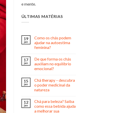
e mente.
ÚLTIMAS MATÉRIAS
Como os chás podem
19
jan
ajudar na autoestima
feminina?
De que forma os chás
17
jan
auxiliam no equilíbrio
emocional?
Chá therapy – descubra
15
jan
o poder medicinal da
natureza
Chá para beleza? Saiba
12
jan
como essa bebida ajuda
a melhorar sua