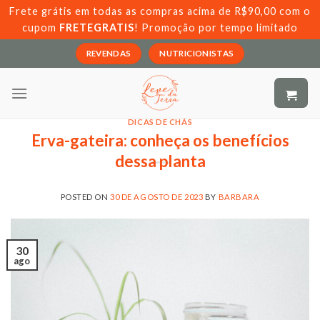
Skip
Frete grátis em todas as compras acima de R$90,00 com o
to
cupom
FRETEGRATIS
! Promoção por tempo limitado
content
REVENDAS
NUTRICIONISTAS
DICAS DE CHÁS
Erva-gateira: conheça os benefícios
dessa planta
POSTED ON
30 DE AGOSTO DE 2023
BY
BARBARA
30
ago