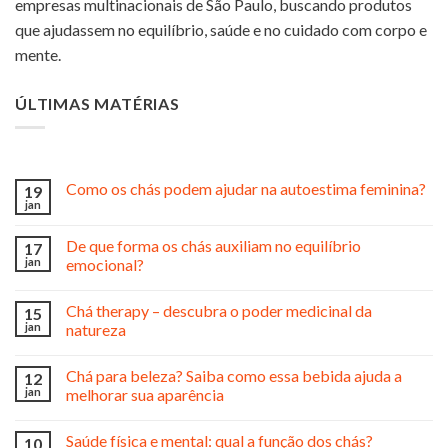
empresas multinacionais de São Paulo, buscando produtos
que ajudassem no equilíbrio, saúde e no cuidado com corpo e
mente.
ÚLTIMAS MATÉRIAS
Como os chás podem ajudar na autoestima feminina?
19
jan
De que forma os chás auxiliam no equilíbrio
17
jan
emocional?
Chá therapy – descubra o poder medicinal da
15
jan
natureza
Chá para beleza? Saiba como essa bebida ajuda a
12
jan
melhorar sua aparência
Saúde física e mental: qual a função dos chás?
10