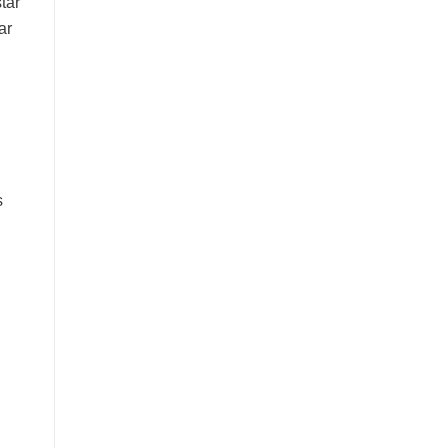
tar
ar
s