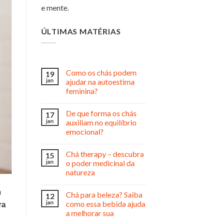
e mente.
ÚLTIMAS MATÉRIAS
Como os chás podem
19
jan
ajudar na autoestima
feminina?
De que forma os chás
17
jan
auxiliam no equilíbrio
emocional?
Chá therapy – descubra
15
jan
o poder medicinal da
natureza
m
Chá para beleza? Saiba
12
jan
como essa bebida ajuda
ra
a melhorar sua