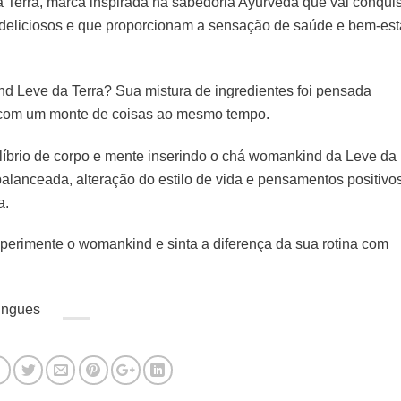
 Terra, marca inspirada na sabedoria Ayurveda que vai conquis
eliciosos e que proporcionam a sensação de saúde e bem-est
d Leve da Terra? Sua mistura de ingredientes foi pensada
 com um monte de coisas ao mesmo tempo.
ilíbrio de corpo e mente inserindo o chá womankind da Leve da
balanceada, alteração do estilo de vida e pensamentos positivo
a.
perimente o womankind e sinta a diferença da sua rotina com
ingues