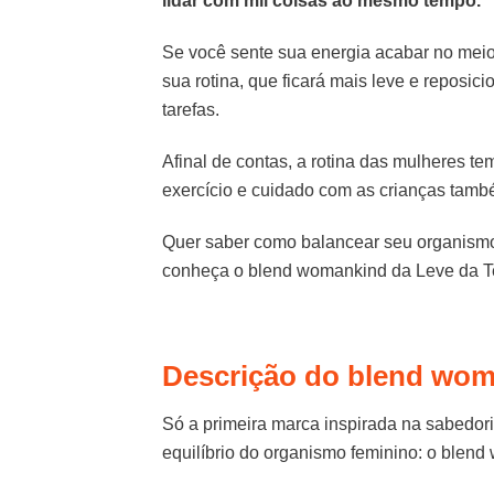
lidar com mil coisas ao mesmo tempo.
Se você sente sua energia acabar no meio
sua rotina, que ficará mais leve e reposic
tarefas.
Afinal de contas, a rotina das mulheres te
exercício e cuidado com as crianças tamb
Quer saber como balancear seu organismo 
conheça o blend womankind da Leve da Ter
Descrição do blend wom
Só a primeira marca inspirada na sabedor
equilíbrio do organismo feminino: o blen