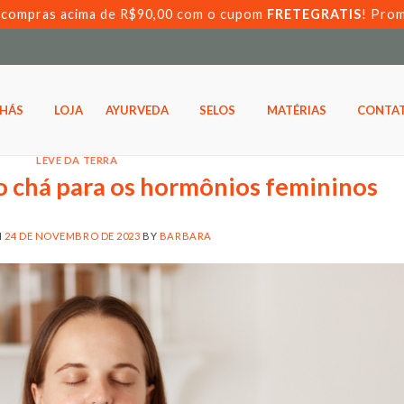
s compras acima de R$90,00 com o cupom
FRETEGRATIS
! Pro
HÁS
LOJA
AYURVEDA
SELOS
MATÉRIAS
CONTA
LEVE DA TERRA
 chá para os hormônios femininos
N
24 DE NOVEMBRO DE 2023
BY
BARBARA