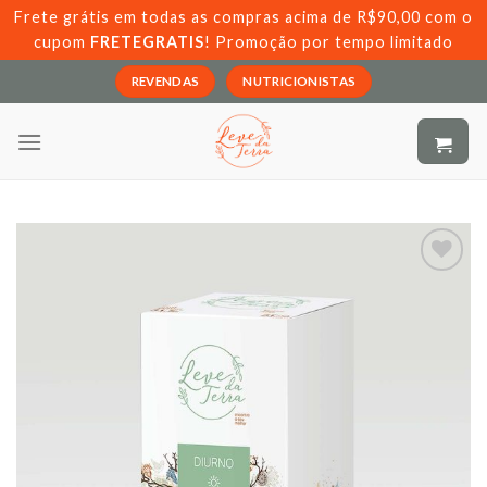
Skip
Frete grátis em todas as compras acima de R$90,00 com o
to
cupom
FRETEGRATIS
! Promoção por tempo limitado
content
REVENDAS
NUTRICIONISTAS
Adicionar
aos meus
desejos