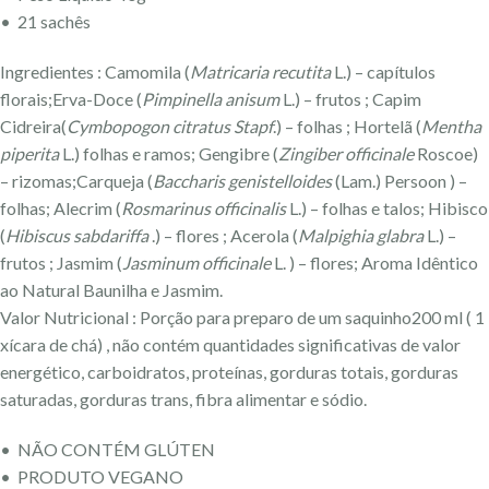
• 21 sachês
Ingredientes : Camomila (
Matricaria recutita
L.) – capítulos
florais;Erva-Doce (
Pimpinella anisum
L.) – frutos ; Capim
Cidreira(
Cymbopogon citratus Stapf
.) – folhas ; Hortelã (
Mentha
piperita
L.) folhas e ramos; Gengibre (
Zingiber officinale
Roscoe)
– rizomas;Carqueja (
Baccharis genistelloides
(Lam.) Persoon ) –
folhas; Alecrim (
Rosmarinus officinalis
L.) – folhas e talos; Hibisco
(
Hibiscus sabdariffa
.) – flores ; Acerola (
Malpighia glabra
L.) –
frutos ; Jasmim (
Jasminum officinale
L. ) – flores; Aroma Idêntico
ao Natural Baunilha e Jasmim.
Valor Nutricional : Porção para preparo de um saquinho200 ml ( 1
xícara de chá) , não contém quantidades significativas de valor
energético, carboidratos, proteínas, gorduras totais, gorduras
saturadas, gorduras trans, fibra alimentar e sódio.
• NÃO CONTÉM GLÚTEN
• PRODUTO VEGANO