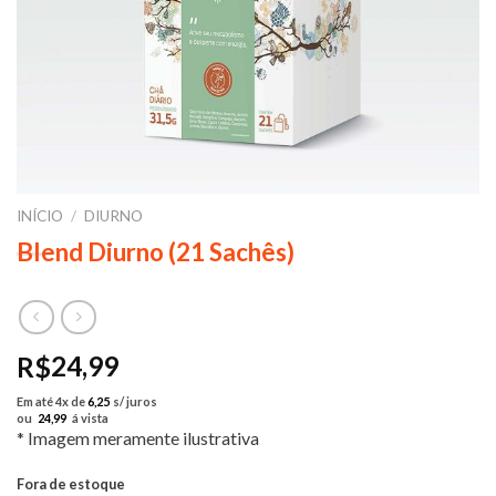
INÍCIO
/
DIURNO
Blend Diurno (21 Sachês)
24,99
R$
Em até 4x de
6,25
s/ juros
ou
24,99
á vista
* Imagem meramente ilustrativa
Fora de estoque