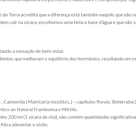
e da Terra acredita que a diferença está também naquilo que não 
em cair na xícara, escolhemos uma tinta a base d’água e que não 
tando a sensação de bem-estar.
entes que melhoram o equilibrio dos hormônios, resultando em mai
es ; Camomila (
Matricaria recutita
L.) – capítulos florais; Beterraba (
êntico ao Natural Framboesa e Mirtilo.
ho 200 ml (1 xícara de chá), não contém quantidades significativas
fibra alimentar e sódio.