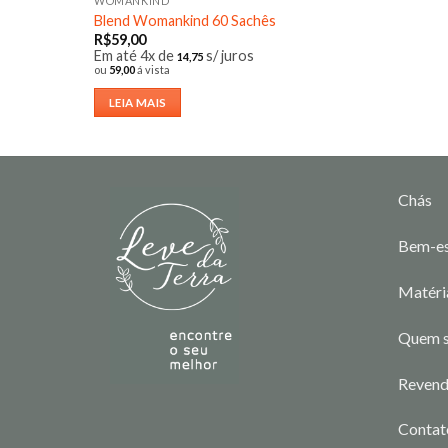
WOMANKIND
Blend Womankind 60 Sachês
R$
59,00
Em até 4x de
s/ juros
14,75
ou
59,00
á vista
LEIA MAIS
Chás
Bem-es
Matéri
Quem 
Reven
Contat