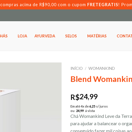
s compras acima de R$90,00 com o cupom
FRETEGRATIS
! Pro
HÁS
LOJA
AYURVEDA
SELOS
MATÉRIAS
CONTA
INÍCIO
/
WOMANKIND
Blend Womankin
Adicionar
aos meus
desejos
24,99
R$
Em até 4x de
6,25
s/ juros
ou
24,99
á vista
Chá Womankind Leve da Terra é
para ajudar a balancear o orga
conseguido fazer mil coisas 