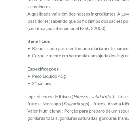
as mulheres.
A qualidade vai além dos nossos ingredientes. A Lev
bastidores: sabendo que os fiozinhos dos sachês pod
(certificação internacional FSSC 22000).
Benefícios
• Blend criado para ser tomado diariamente aumen
• Corpo e mente em harmonia com ajuda dos ingredi
Especificações
• Peso Líquido 40g
• 21 sachês
Ingredientes : Hibisco (
Hibiscus sabdariffa
.) – flor
frutos ; Morango (
Fragaria spp
) – frutos; Aroma Id
Valor Nutricional : Porção para preparo de um saquin
gorduras totais, gorduras saturadas, gorduras trans, 