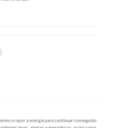
inino e repor a energia para continuar conseguido
redientes leves, alegres e energéticos, assim como