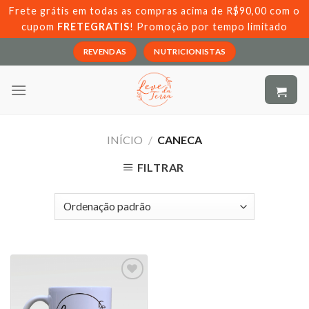
Skip
Frete grátis em todas as compras acima de R$90,00 com o
to
cupom
FRETEGRATIS
! Promoção por tempo limitado
content
REVENDAS
NUTRICIONISTAS
INÍCIO
/
CANECA
FILTRAR
Adicionar
aos meus
desejos