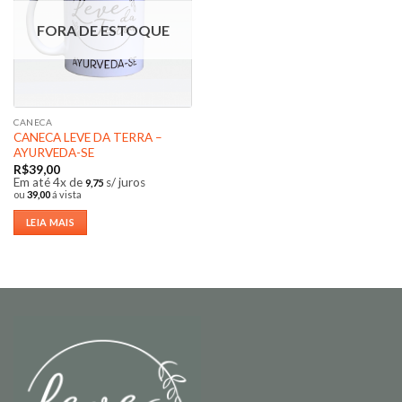
FORA DE ESTOQUE
CANECA
CANECA LEVE DA TERRA –
AYURVEDA-SE
R$
39,00
Em até 4x de
s/ juros
9,75
ou
39,00
á vista
LEIA MAIS