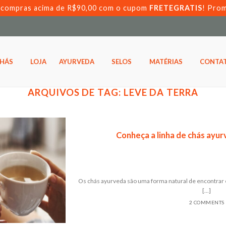
s compras acima de R$90,00 com o cupom
FRETEGRATIS
! Pro
HÁS
LOJA
AYURVEDA
SELOS
MATÉRIAS
CONTA
ARQUIVOS DE TAG:
LEVE DA TERRA
Conheça a linha de chás ayu
Os chás ayurveda são uma forma natural de encontrar e
[...]
2 COMMENTS