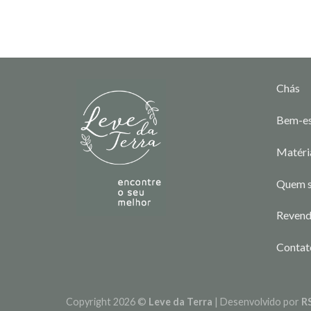
Chás
Bem-es
Matéri
Quem 
Reven
Contat
Copyright 2026 ©
Leve da Terra
| Desenvolvido por
R