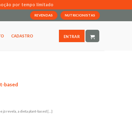
moção por tempo limitado
REVENDAS
NUTRICIONISTAS
TO
CADASTRO
ENTRAR
nt-based
á revela, a dieta plant-based [...]