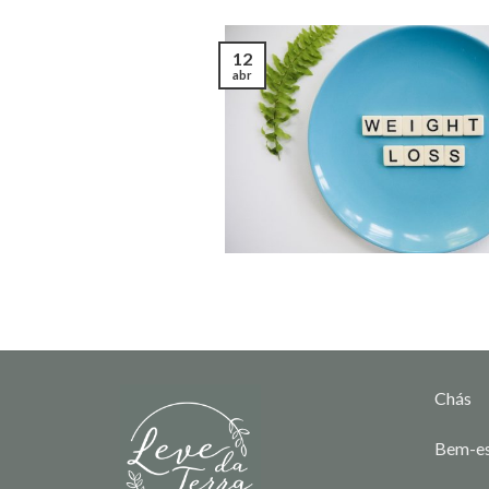
12
abr
Chás
Bem-es