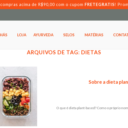
s compras acima de R$90,00 com o cupom
FRETEGRATIS
! Pro
HÁS
LOJA
AYURVEDA
SELOS
MATÉRIAS
CONTA
ARQUIVOS DE TAG:
DIETAS
Sobre a dieta pla
O que é dieta plant-based? Como o próprio nome j