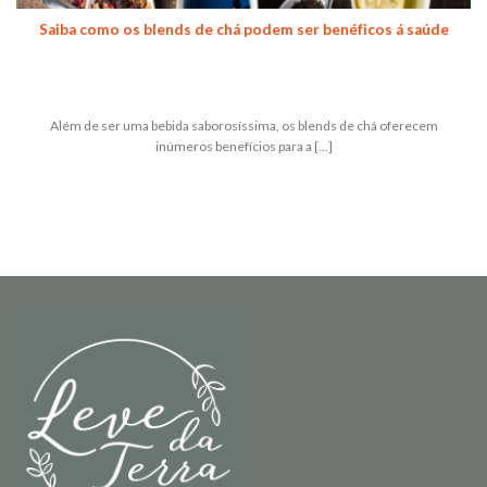
Saiba como os blends de chá podem ser benéficos á saúde
Além de ser uma bebida saborosíssima, os blends de chá oferecem
inúmeros benefícios para a [...]