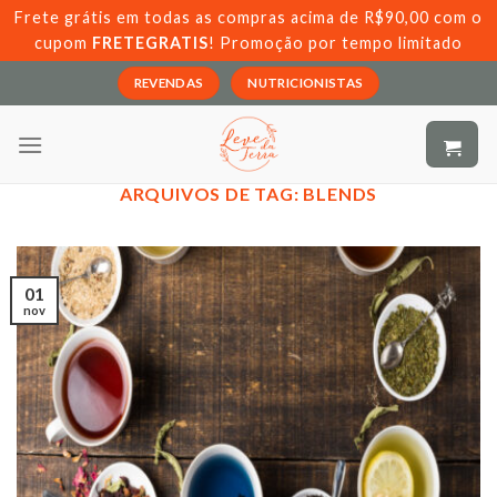
Skip
Frete grátis em todas as compras acima de R$90,00 com o
to
cupom
FRETEGRATIS
! Promoção por tempo limitado
content
REVENDAS
NUTRICIONISTAS
ARQUIVOS DE TAG:
BLENDS
01
nov