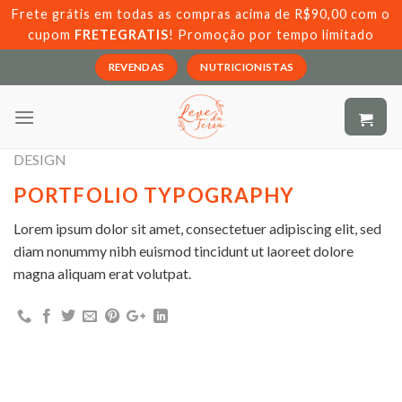
Skip
Frete grátis em todas as compras acima de R$90,00 com o
to
cupom
FRETEGRATIS
! Promoção por tempo limitado
content
REVENDAS
NUTRICIONISTAS
DESIGN
PORTFOLIO TYPOGRAPHY
Lorem ipsum dolor sit amet, consectetuer adipiscing elit, sed
diam nonummy nibh euismod tincidunt ut laoreet dolore
magna aliquam erat volutpat.